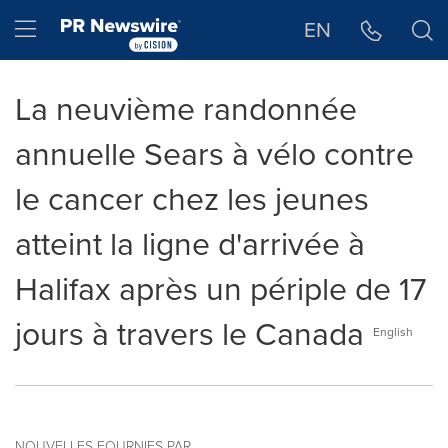
Déclaration d'accessibilité
Sauter la navigation
Hamburger menu
EN
La neuvième randonnée
annuelle Sears à vélo contre
le cancer chez les jeunes
atteint la ligne d'arrivée à
Halifax après un périple de 17
jours à travers le Canada
English
NOUVELLES FOURNIES PAR