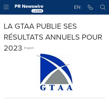
Déclaration d'accessibilité
Sauter la navigation
Hamburger menu
EN
LA GTAA PUBLIE SES
RÉSULTATS ANNUELS POUR
2023
English