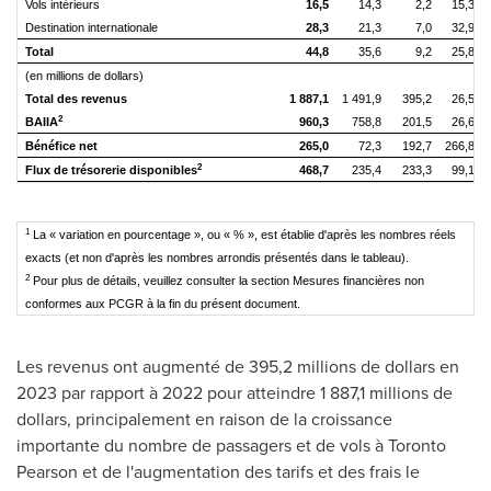
Vols intérieurs
16,5
14,3
2,2
15,3
Destination internationale
28,3
21,3
7,0
32,9
Total
44,8
35,6
9,2
25,8
(en millions de dollars)
Total des revenus
1 887,1
1 491,9
395,2
26,5
2
BAIIA
960,3
758,8
201,5
26,6
Bénéfice net
265,0
72,3
192,7
266,8
2
Flux de trésorerie disponibles
468,7
235,4
233,3
99,1
1
La « variation en pourcentage », ou « % », est établie d'après les nombres réels
exacts (et non d'après les nombres arrondis présentés dans le tableau).
2
Pour plus de détails, veuillez consulter la section Mesures financières non
conformes aux PCGR à la fin du présent document.
Les revenus ont augmenté de 395,2 millions de dollars en
2023 par rapport à 2022 pour atteindre 1 887,1 millions de
dollars, principalement en raison de la croissance
importante du nombre de passagers et de vols à Toronto
Pearson et de l'augmentation des tarifs et des frais le