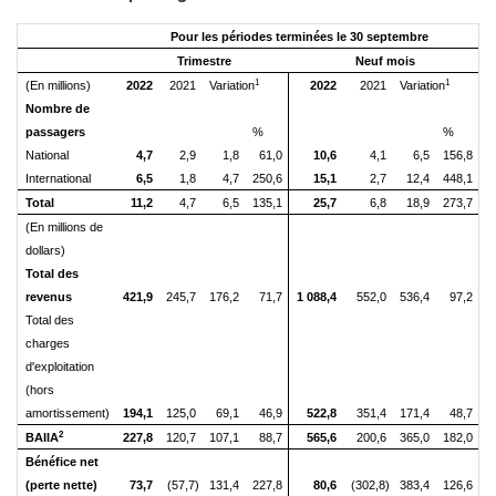
Pour les périodes terminées le 30 septembre
Trimestre
Neuf mois
1
1
(En millions)
2022
2021
Variation
2022
2021
Variation
Nombre de
passagers
%
%
National
4,7
2,9
1,8
61,0
10,6
4,1
6,5
156,8
International
6,5
1,8
4,7
250,6
15,1
2,7
12,4
448,1
Total
11,2
4,7
6,5
135,1
25,7
6,8
18,9
273,7
(En millions de
dollars)
Total des
revenus
421,9
245,7
176,2
71,7
1 088,4
552,0
536,4
97,2
Total des
charges
d'exploitation
(hors
amortissement)
194,1
125,0
69,1
46,9
522,8
351,4
171,4
48,7
2
BAIIA
227,8
120,7
107,1
88,7
565,6
200,6
365,0
182,0
Bénéfice net
(perte nette)
73,7
(57,7)
131,4
227,8
80,6
(302,8)
383,4
126,6