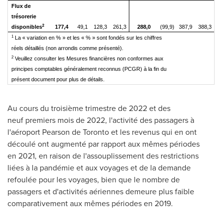
Flux de
trésorerie
2
disponibles
177,4
49,1
128,3
261,3
288,0
(99,9)
387,9
388,3
1
La « variation en % » et les « % » sont fondés sur les chiffres
réels détaillés (non arrondis comme présenté).
2
Veuillez consulter les Mesures financières non conformes aux
principes comptables généralement reconnus (PCGR) à la fin du
présent document pour plus de détails.
Au cours du troisième trimestre de 2022 et des
neuf premiers mois de 2022, l'activité des passagers à
l'aéroport Pearson de
Toronto
et les revenus qui en ont
découlé ont augmenté par rapport aux mêmes périodes
en 2021, en raison de l'assouplissement des restrictions
liées à la pandémie et aux voyages et de la demande
refoulée pour les voyages, bien que le nombre de
passagers et d'activités aériennes demeure plus faible
comparativement aux mêmes périodes en 2019.