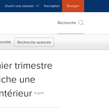
Ouvrir une session
Inscription
Envoyer
Recherche
ociété
Recherche avancée
er trimestre
fiche une
ntérieur
English