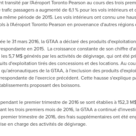
nt transité par l'Aéroport Toronto Pearson au cours des trois pre
e trafic passagers a augmenté de 6,1 % pour les vols intérieurs et 
a même période de 2015. Les vols intérieurs ont connu une haus
ls à l'Aéroport Toronto Pearson en provenance d'autres régions 
née le 31 mars 2016, la GTAA a déclaré des produits d'exploitatio
respondante en 2015. La croissance constante de son chiffre d'aff
es 5,7 M$ générés par les activités de dégivrage, qui ont été p
its d'exploitation tirés des concessions et des locations. Au cou
es qu'aéronautiques de la GTAA, à l'exclusion des produits d'exploi
respondante de l'exercice précédent. Cette hausse s'explique pa
établissements proposant des boissons.
 pendant le premier trimestre de 2016 se sont établies à 152,3 M$
nt les trois premiers mois de 2016, la GTAA a continué d'investir
e premier trimestre de 2016, des frais supplémentaires ont été 
rise en charge des activités de dégivrage.