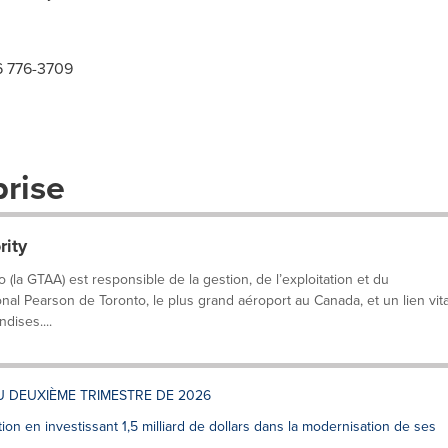
6 776-3709
prise
rity
 (la GTAA) est responsible de la gestion, de l’exploitation et du
al Pearson de Toronto, le plus grand aéroport au Canada, et un lien vita
dises....
U DEUXIÈME TRIMESTRE DE 2026
on en investissant 1,5 milliard de dollars dans la modernisation de ses