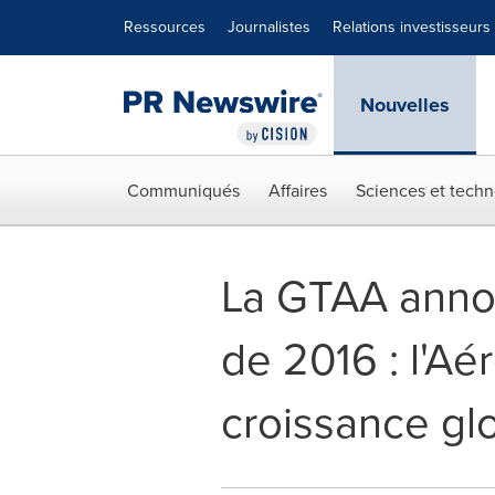
Déclaration d'accessibilité
Sauter la navigation
Ressources
Journalistes
Relations investisseurs
Nouvelles
Communiqués
Affaires
Sciences et techn
La GTAA annon
de 2016 : l'Aé
croissance glo