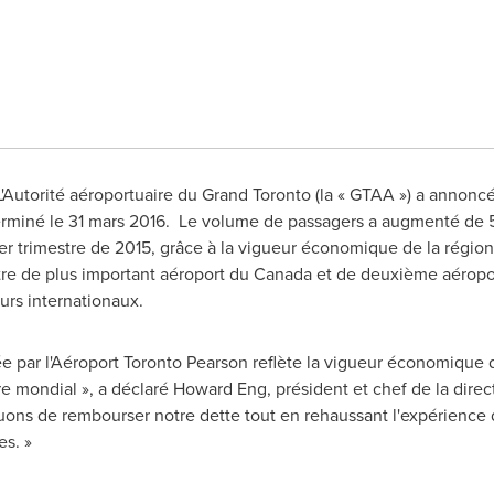
L'Autorité aéroportuaire du Grand Toronto (la « GTAA ») a annoncé 
 terminé le 31 mars 2016. Le volume de passagers a augmenté de 
 trimestre de 2015, grâce à la vigueur économique de la région
itre de plus important aéroport du
Canada
et de deuxième aéropor
urs internationaux.
 par l'Aéroport Toronto Pearson reflète la vigueur économique de
e mondial », a déclaré
Howard Eng
, président et chef de la dire
inuons de rembourser notre dette tout en rehaussant l'expérien
es. »