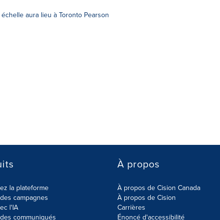
échelle aura lieu à Toronto Pearson
its
À propos
z la plateforme
À propos de Cision Canada
r des campagnes
À propos de Cision
ec l'IA
Carrières
r des communiqués
Énoncé d'accessibilité