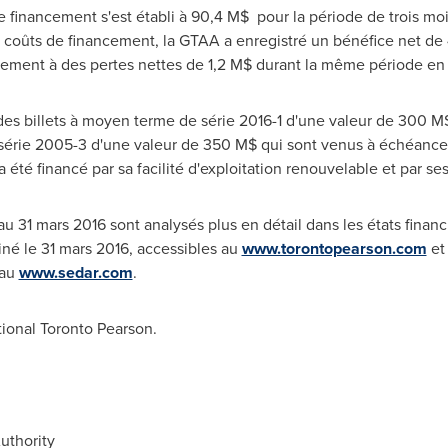
 de financement s'est établi à 90,4 M$ pour la période de trois m
s coûts de financement, la GTAA a enregistré un bénéfice net de 
vement à des pertes nettes de 1,2 M$ durant la même période e
des billets à moyen terme de série 2016-1 d'une valeur de 300 M$
e série 2005-3 d'une valeur de 350 M$ qui sont venus à échéance
été financé par sa facilité d'exploitation renouvelable et par ses 
au 31 mars 2016 sont analysés plus en détail dans les états financi
iné le 31 mars 2016, accessibles au
www.torontopearson.com
et 
 au
www.sedar.com
.
tional Toronto Pearson.
uthority