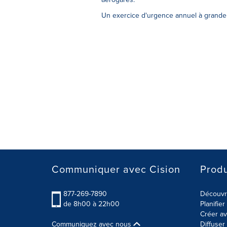
Un exercice d'urgence annuel à grande 
Communiquer avec Cision
Produ
877-269-7890
Découvre
de 8h00 à 22h00
Planifie
Créer av
Communiquez avec nous
Diffuse