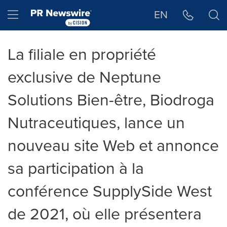
Déclaration d'accessibilité
Sauter la navigation
Hamburger menu
EN
La filiale en propriété
exclusive de Neptune
Solutions Bien-être, Biodroga
Nutraceutiques, lance un
nouveau site Web et annonce
sa participation à la
conférence SupplySide West
de 2021, où elle présentera