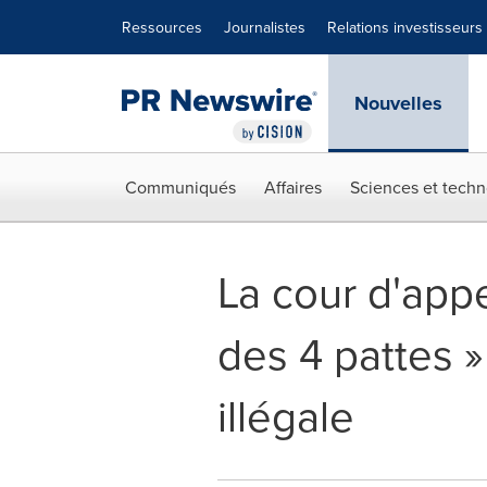
Déclaration d'accessibilité
Sauter la navigation
Ressources
Journalistes
Relations investisseurs
Nouvelles
Communiqués
Affaires
Sciences et techn
La cour d'appe
des 4 pattes 
illégale