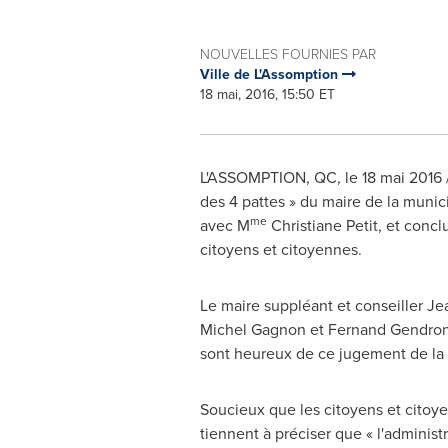
NOUVELLES FOURNIES PAR
Ville de L'Assomption
18 mai, 2016, 15:50 ET
L'ASSOMPTION, QC, le 18 mai 2016 /CN
des 4 pattes » du maire de la munic
me
avec M
Christiane Petit
, et concl
citoyens et citoyennes.
Le maire suppléant et conseiller
Je
Michel Gagnon
et
Fernand Gendro
sont heureux de ce jugement de la 
Soucieux que les citoyens et citoye
tiennent à préciser que « l'administ