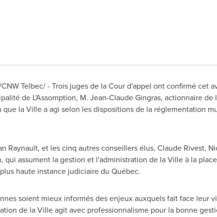
W Telbec/ - Trois juges de la Cour d'appel ont confirmé cet avan
ipalité de L'Assomption,
M. Jean-Claude Gingras
, actionnaire d
u que la Ville a agi selon les dispositions de la réglementation m
an Raynault
, et les cinq autres conseillers élus,
Claude Rivest
,
Ni
n
, qui assument la gestion et l'administration de la Ville à la pla
plus haute instance judiciaire du Québec.
nnes soient mieux informés des enjeux auxquels fait face leur vil
ration de la Ville agit avec professionnalisme pour la bonne gest