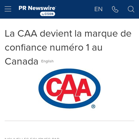
Déclaration d'accessibilité
Sauter la navigation
Hamburger menu
EN
La CAA devient la marque de
confiance numéro 1 au
Canada
English