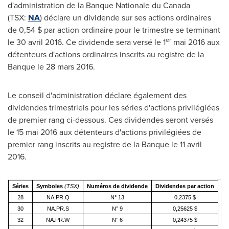
d'administration de la Banque Nationale du
Canada
(TSX:
NA
) déclare un dividende sur ses actions ordinaires
de 0,54 $ par action ordinaire pour le trimestre se terminant
er
le 30 avril 2016. Ce dividende sera versé le 1
mai 2016 aux
détenteurs d'actions ordinaires inscrits au registre de la
Banque le 28 mars 2016.
Le conseil d'administration déclare également des
dividendes trimestriels pour les séries d'actions privilégiées
de premier rang ci-dessous. Ces dividendes seront versés
le 15 mai 2016 aux détenteurs d'actions privilégiées de
premier rang inscrits au registre de la Banque le 11 avril
2016.
Séries
Symboles
(TSX)
Numéros de dividende
Dividendes par action
28
NA.PR.Q
N° 13
0,2375 $
30
NA.PR.S
N° 9
0,25625 $
32
NA.PR.W
N° 6
0,24375 $