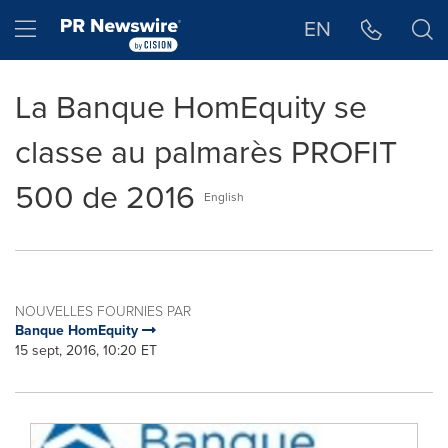
Déclaration d'accessibilité
Sauter la navigation
Hamburger menu
EN
La Banque HomEquity se
classe au palmarès PROFIT
500 de 2016
English
NOUVELLES FOURNIES PAR
Banque HomEquity
15 sept, 2016, 10:20 ET