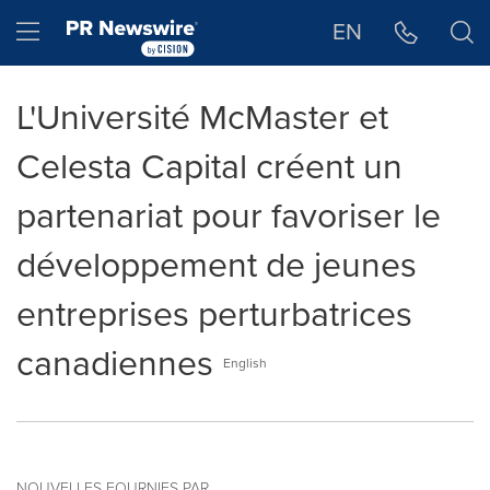
Déclaration d'accessibilité
Sauter la navigation
Hamburger menu
EN
L'Université McMaster et
Celesta Capital créent un
partenariat pour favoriser le
développement de jeunes
entreprises perturbatrices
canadiennes
English
NOUVELLES FOURNIES PAR