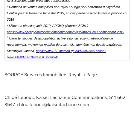
RPS Solutions pour propriétés résidentielles
2
Données de ventes compilées par Royal LePage par l'entremise du système
Centris pour le troisième trimestre 2019, en comparaison avec la même période en
2018
3
Mises en chantier, août 2019, APCHQ (Source: SCHL)
https://www.apchq.com/documentation/economique/mises-en-chantier/aout-2019
4
Caractéristiques de la population active selon la région métropolitaine de
recensement, moyennes mobiles de trois mois, données non désaisonnalisées,
Statistique Canada,
https://www150.statcan.gc.ca/t1/tbl1/fr/tv.action?
pid=1410009501&request_locale=fr
SOURCE Services immobiliers
Royal LePage
Chloé Lebouc, Kaiser Lachance Communications, 514 662-
3547,
chloe.lebouc@kaiserlachance.com