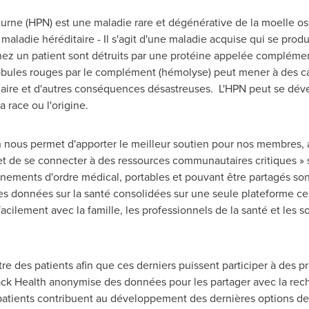
rne (HPN) est une maladie rare et dégénérative de la moelle osse
maladie héréditaire - Il s'agit d'une maladie acquise qui se prod
hez un patient sont détruits par une protéine appelée complém
obules rouges par le complément (hémolyse) peut mener à des ca
naire et d'autres conséquences désastreuses. L'HPN peut se dé
 race ou l'origine.
 nous permet d'apporter le meilleur soutien pour nos membres, a
 et de se connecter à des ressources communautaires critiques »
nements d'ordre médical, portables et pouvant être partagés sont
es données sur la santé consolidées sur une seule plateforme ce
acilement avec la famille, les professionnels de la santé et les 
re des patients afin que ces derniers puissent participer à des p
k Health anonymise des données pour les partager avec la rech
 patients contribuent au développement des dernières options de