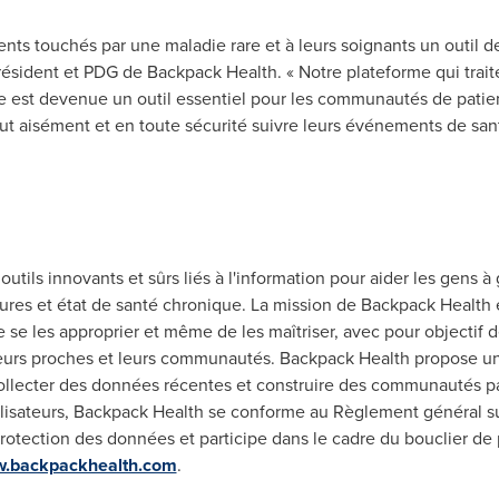
nts touchés par une maladie rare et à leurs soignants un outil d
résident et PDG de Backpack Health. « Notre plateforme qui trait
re est devenue un outil essentiel pour les communautés de patie
isément et en toute sécurité suivre leurs événements de santé
utils innovants et sûrs liés à l'information pour aider les gens à 
sures et état de santé chronique. La mission de Backpack Health e
de se les approprier et même de les maîtriser, avec pour objectif 
eurs proches et leurs communautés. Backpack Health propose une
 collecter des données récentes et construire des communautés p
lisateurs, Backpack Health se conforme au Règlement général su
rotection des données et participe dans le cadre du bouclier de
.backpackhealth.com
.