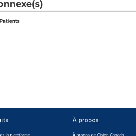
onnexe(s)
Patients
its
À propos
z la plateforme
À propos de Cision Canada