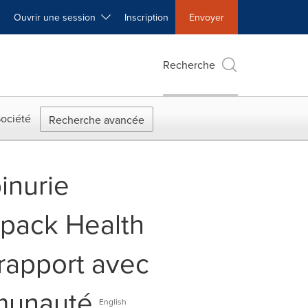
Ouvrir une session
Inscription
Envoyer
Recherche
ociété
Recherche avancée
inurie
kpack Health
 rapport avec
mmunauté
English