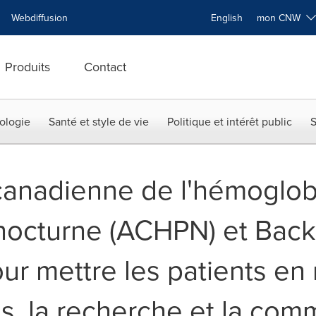
Webdiffusion
English
mon CNW
Produits
Contact
ologie
Santé et style de vie
Politique et intérêt public
S
 canadienne de l'hémoglob
nocturne (ACHPN) et Bac
ur mettre les patients en
s, la recherche et la co