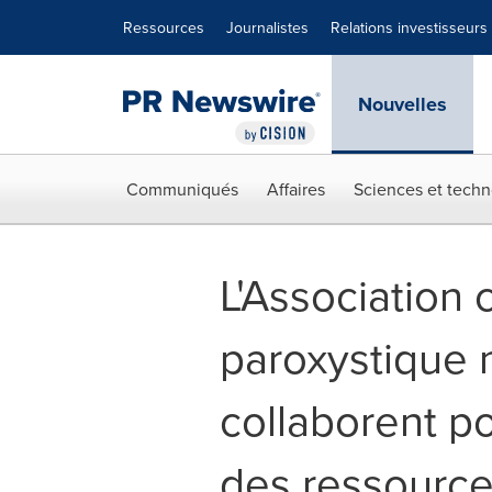
Déclaration d'accessibilité
Sauter la navigation
Ressources
Journalistes
Relations investisseurs
Nouvelles
Communiqués
Affaires
Sciences et techn
L'Association
paroxystique 
collaborent po
des ressource