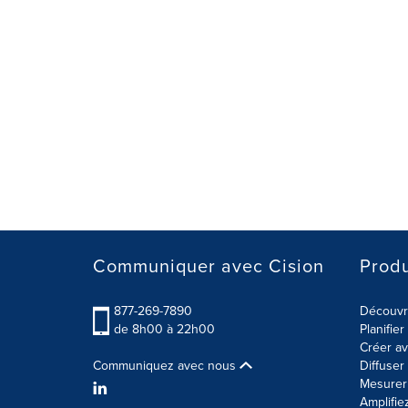
Communiquer avec Cision
Produ
877-269-7890
Découvre
de 8h00 à 22h00
Planifie
Créer av
Communiquez avec nous
Diffuse
Mesurer 
Amplifie