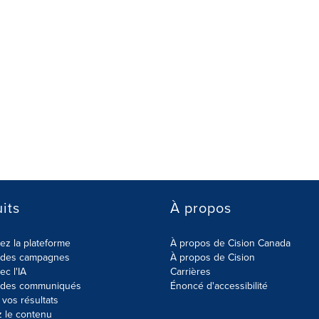
its
À propos
z la plateforme
À propos de Cision Canada
r des campagnes
À propos de Cision
ec l'IA
Carrières
r des communiqués
Énoncé d'accessibilité
vos résultats
z le contenu