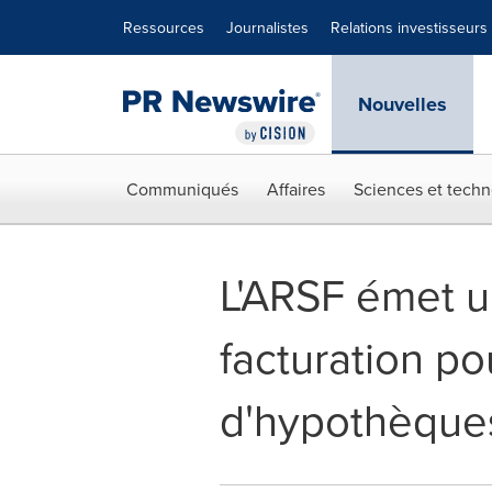
Déclaration d'accessibilité
Sauter la navigation
Ressources
Journalistes
Relations investisseurs
Nouvelles
Communiqués
Affaires
Sciences et techn
L'ARSF émet un
facturation po
d'hypothèque