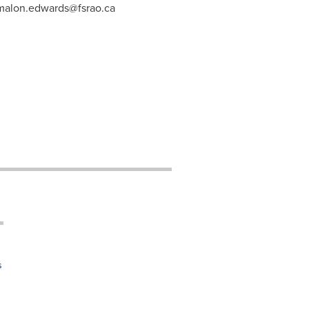
malon.edwards@fsrao.ca
s