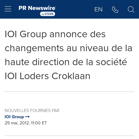
Déclaration d'accessibilité
Sauter la navigation
Hamburger menu
EN
IOI Group annonce des
changements au niveau de la
haute direction de la société
IOI Loders Croklaan
NOUVELLES FOURNIES PAR
IOI Group
29 mai, 2012, 11:00 ET