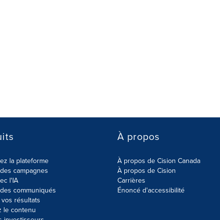
its
À propos
z la plateforme
À propos de Cision Canada
r des campagnes
À propos de Cision
ec l'IA
Carrières
r des communiqués
Énoncé d'accessibilité
vos résultats
z le contenu
s investisseurs