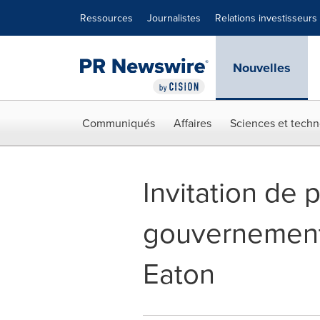
Déclaration d'accessibilité
Sauter la navigation
Ressources
Journalistes
Relations investisseurs
Nouvelles
Communiqués
Affaires
Sciences et techn
Invitation de 
gouvernementa
Eaton