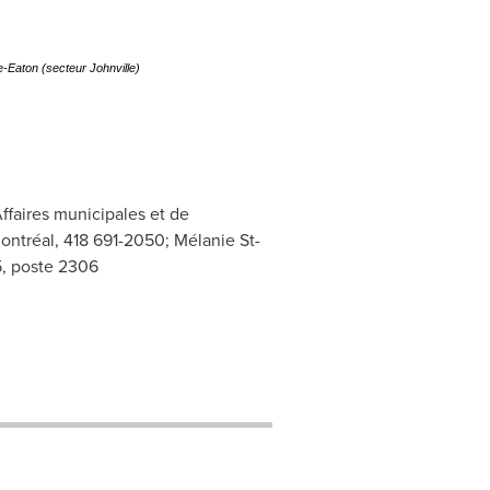
e-Eaton (secteur Johnville)
ffaires municipales et de
Montréal, 418 691-2050; Mélanie St-
5, poste 2306