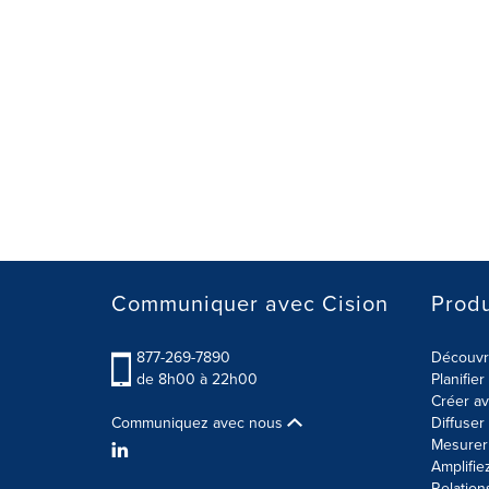
Communiquer avec Cision
Produ
877-269-7890
Découvre
de 8h00 à 22h00
Planifie
Créer av
Communiquez avec nous
Diffuse
Mesurer 
Amplifie
Relation