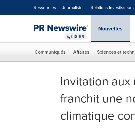
Déclaration d'accessibilité
Sauter la navigation
Ressources
Journalistes
Relations investisseurs
Nouvelles
Communiqués
Affaires
Sciences et techn
Invitation au
franchit une 
climatique co