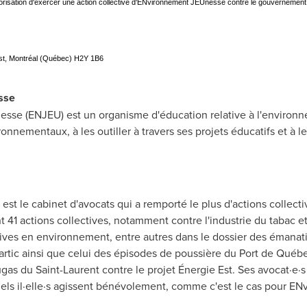
orisation d'exercer une action collective d'ENvironnement JEUnesse contre le gouvernemen
Est, Montréal (Québec) H2Y 1B6
sse
se (ENJEU) est un organisme d'éducation relative à l'environne
ementaux, à les outiller à travers ses projets éducatifs et à les 
est le cabinet d'avocats qui a remporté le plus d'actions collect
nt 41 actions collectives, notamment contre l'industrie du tabac e
ives en environnement, entre autres dans le dossier des émanati
rtic ainsi que celui des épisodes de poussière du Port de Québ
lugas du
Saint-Laurent
contre le projet Énergie Est. Ses avocat·e
quels il·elle·s agissent bénévolement, comme c'est le cas pour 