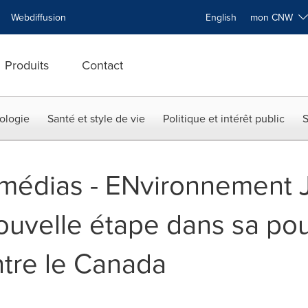
Webdiffusion
English
mon CNW
Produits
Contact
ologie
Santé et style de vie
Politique et intérêt public
S
x médias - ENvironnement
nouvelle étape dans sa pou
ntre le Canada