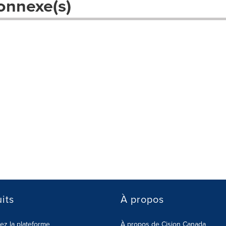
onnexe(s)
its
À propos
z la plateforme
À propos de Cision Canada