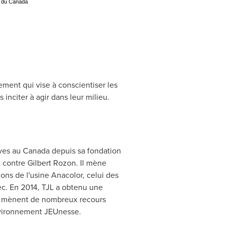
t du Canada
ment qui vise à conscientiser les
inciter à agir dans leur milieu.
ives au
Canada
depuis sa fondation
t contre
Gilbert Rozon
. Il mène
ons de l'usine Anacolor, celui des
ec. En 2014, TJL a obtenu une
·s mènent de nombreux recours
ENvironnement JEUnesse.