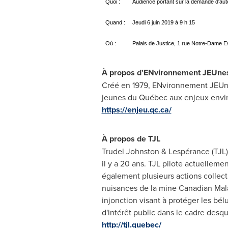
Quoi :
Audience portant sur la demande d'aut
Quand :
Jeudi 6 juin 2019 à 9 h 15
Où :
Palais de Justice, 1 rue Notre-Dame 
À propos d'ENvironnement JEUne
Créé en 1979, ENvironnement JEUnes
jeunes du Québec aux enjeux environn
https://enjeu.qc.ca/
À propos de TJL
Trudel Johnston
& Lespérance (TJL) 
il y a 20 ans. TJL pilote actuelleme
également plusieurs actions collect
nuisances de la mine Canadian Mala
injonction visant à protéger les bé
d'intérêt public dans le cadre des
http://tjl.quebec/