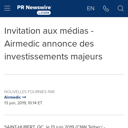
Déclaration d'accessibilité
Sauter la navigation
Hamburger menu
EN
Invitation aux médias -
Airmedic annonce des
investissements majeurs
NOUVELLES FOURNIES PAR
Airmedic
13 juin, 2019, 10:14 ET
SAINT-HUBERT, QC
, le 13 juin 2019 /CNW Telbec/ -