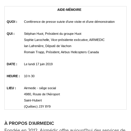
AIDE-MÉMOIRE
QUOI :
Conférence de presse suivie d'une visite et d'une démonstration
QUI :
Stéphan Huot, Président du groupe Huot
Sophie Larochelle, Vice-présidente exécutive, AIRMEDIC
Ian Lafrenière, Député de Vachon
Romain Trapp, Président, Airbus Helicopters Canada
DATE :
Le lundi 17 juin 2019
HEURE :
10 h 30
LIEU :
Airmedic - siège social
4980, Route de l'Aéroport
Saint-Hubert
(Québec) J3Y 8Y9
À PROPOS D'AIRMEDIC
Fondée en 2012, Airmédic offre aujourd'hui des services de