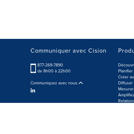
Communiquer avec Cision
Produ
877-269-7890
Découvre
de 8h00 à 22h00
Planifie
Créer av
Communiquez avec nous
Diffuse
Mesurer 
Amplifie
Relation