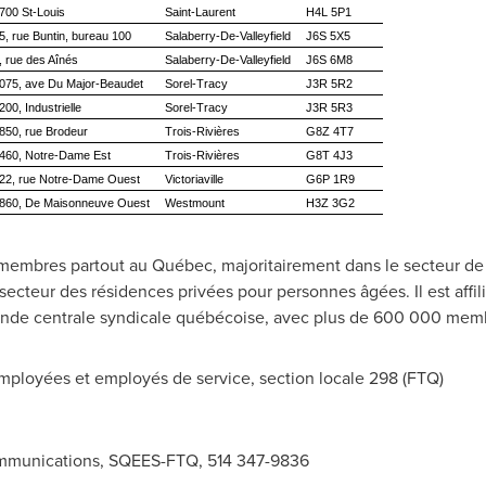
700 St-Louis
Saint-Laurent
H4L 5P1
5, rue Buntin, bureau 100
Salaberry-De-Valleyfield
J6S 5X5
, rue des Aînés
Salaberry-De-Valleyfield
J6S 6M8
075, ave Du Major-Beaudet
Sorel-Tracy
J3R 5R2
200, Industrielle
Sorel-Tracy
J3R 5R3
850, rue Brodeur
Trois-Rivières
G8Z 4T7
460, Notre-Dame Est
Trois-Rivières
G8T 4J3
22, rue Notre-Dame Ouest
Victoriaville
G6P 1R9
860, De Maisonneuve Ouest
Westmount
H3Z 3G2
mbres partout au Québec, majoritairement dans le secteur de l
 secteur des résidences privées pour personnes âgées. Il est affili
rande centrale syndicale québécoise, avec plus de 600 000 mem
loyées et employés de service, section locale 298 (FTQ)
ommunications, SQEES-FTQ, 514 347-9836