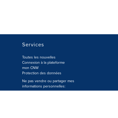
Services
Toutes les nouvelles
Connexion à la plateforme
mon CNW
Protection des données
Ne pas vendre ou partager mes
informations personnelles:
Soumettre à
Privacy@cision.com
Appelez gratuitement notre
département de la protection de la vie
privée: 877-297-8921