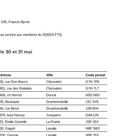
, 545, Francis-Byrne
nte au service aux membres du SQEES-FTQ
le 30 et 31 mai
dresse
Ville
Code postal
00, rue Don-Bosco
Chicoutimi
G7H 7P6
901, rue des Roitelets
Chicoutimi
G7H 7L7
400, ch Herron
Dorval
H9S 5W3
00, Bousquet
Drummondville
J2C 5V9
40, rue Berol
Drummondville
J2B 8H4
978, boul Harvey
Jonquiere
G8A 2J9
51, Émilie Gamelin
La Prairie
J5R 1E4
00, Gagné
Lasalle
H8P 3W3
200, George
Lasalle
H8P 3T6