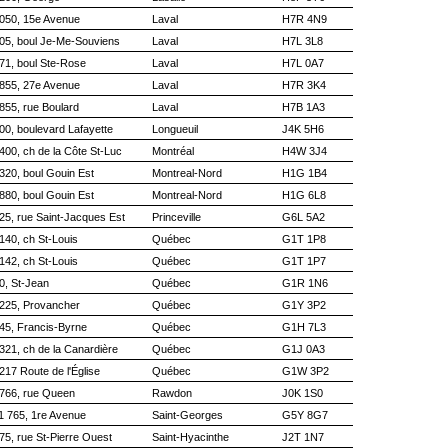
050, 15e Avenue
Laval
H7R 4N9
05, boul Je-Me-Souviens
Laval
H7L 3L8
71, boul Ste-Rose
Laval
H7L 0A7
855, 27e Avenue
Laval
H7R 3K4
855, rue Boulard
Laval
H7B 1A3
00, boulevard Lafayette
Longueuil
J4K 5H6
400, ch de la Côte St-Luc
Montréal
H4W 3J4
320, boul Gouin Est
Montreal-Nord
H1G 1B4
880, boul Gouin Est
Montreal-Nord
H1G 6L8
25, rue Saint-Jacques Est
Princeville
G6L 5A2
140, ch St-Louis
Québec
G1T 1P8
142, ch St-Louis
Québec
G1T 1P7
0, St-Jean
Québec
G1R 1N6
225, Provancher
Québec
G1Y 3P2
45, Francis-Byrne
Québec
G1H 7L3
321, ch de la Canardière
Québec
G1J 0A3
217 Route de l'Église
Québec
G1W 3P2
766, rue Queen
Rawdon
J0K 1S0
1 765, 1re Avenue
Saint-Georges
G5Y 8G7
75, rue St-Pierre Ouest
Saint-Hyacinthe
J2T 1N7