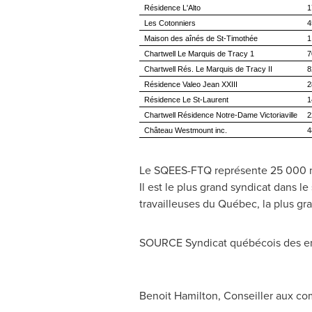
Résidence L'Alto
1
Les Cotonniers
4
Maison des aînés de St-Timothée
1
Chartwell Le Marquis de Tracy 1
7
Chartwell Rés. Le Marquis de Tracy II
8
Résidence Valeo Jean XXIII
2
Résidence Le St-Laurent
1
Chartwell Résidence Notre-Dame Victoriaville
2
Château Westmount inc.
4
Le SQEES-FTQ représente 25 000 me
Il est le plus grand syndicat dans le
travailleuses du Québec, la plus g
SOURCE Syndicat québécois des emp
Benoit Hamilton, Conseiller aux c