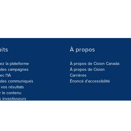
its
À propos
z la plateforme
À propos de Cision Canada
r des campagnes
À propos de Cision
ec l'IA
Carrières
r des communiqués
Énoncé d'accessibilité
vos résultats
z le contenu
s investisseurs