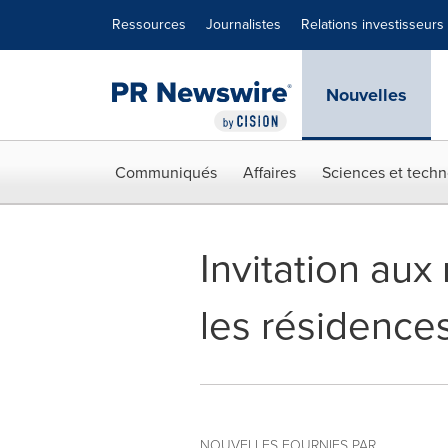
Déclaration d'accessibilité
Sauter la navigation
Ressources
Journalistes
Relations investisseurs
Nouvelles
Communiqués
Affaires
Sciences et techn
Invitation aux
les résidence
NOUVELLES FOURNIES PAR