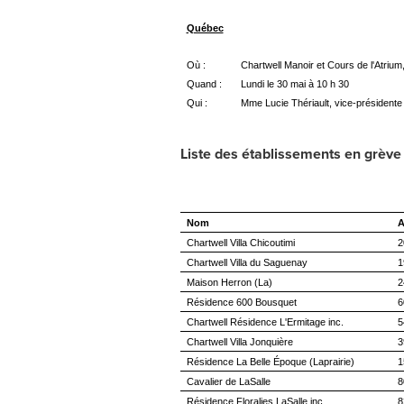
Québec
Où :
Chartwell Manoir et Cours de l'Atrium
Quand :
Lundi le 30 mai à 10 h 30
Qui :
Mme Lucie Thériault, vice-préside
Liste des établissements en grève 
Nom
A
Chartwell Villa Chicoutimi
2
Chartwell Villa du Saguenay
1
Maison Herron (La)
2
Résidence 600 Bousquet
6
Chartwell Résidence L'Ermitage inc.
5
Chartwell Villa Jonquière
3
Résidence La Belle Époque (Laprairie)
1
Cavalier de LaSalle
8
Résidence Floralies LaSalle inc
8