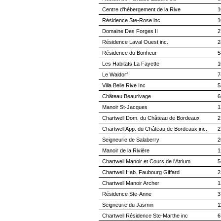
Centre d'hébergement de la Rive
1
Résidence Ste-Rose inc
1
Domaine Des Forges II
2
Résidence Laval Ouest inc.
2
Résidence du Bonheur
5
Les Habitats La Fayette
1
Le Waldorf
7
Villa Belle Rive Inc
5
Château Beaurivage
6
Manoir St-Jacques
1
Chartwell Dom. du Château de Bordeaux
2
Chartwell App. du Château de Bordeaux inc.
2
Seigneurie de Salaberry
2
Manoir de la Rivière
1
Chartwell Manoir et Cours de l'Atrium
5
Chartwell Hab. Faubourg Giffard
2
Chartwell Manoir Archer
1
Résidence Ste-Anne
3
Seigneurie du Jasmin
1
Chartwell Résidence Ste-Marthe inc
6