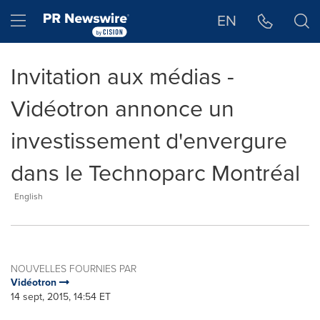
Déclaration d'accessibilité
Sauter la navigation
Hamburger menu
EN
Invitation aux médias -
Vidéotron annonce un
investissement d'envergure
dans le Technoparc Montréal
English
NOUVELLES FOURNIES PAR
Vidéotron
14 sept, 2015, 14:54 ET