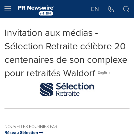
Déclaration d'accessibilité
Sauter la navigation
Hamburger menu
EN
Invitation aux médias -
Sélection Retraite célèbre 20
centenaires de son complexe
pour retraités Waldorf
English
NOUVELLES FOURNIES PAR
Réseau Sélection