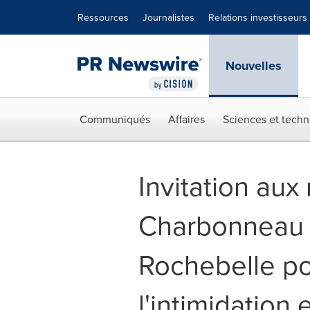
Déclaration d'accessibilité
Sauter la navigation
Ressources
Journalistes
Relations investisseurs
Nouvelles
Communiqués
Affaires
Sciences et techn
Invitation aux
Charbonneau s
Rochebelle po
l'intimidation 