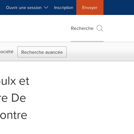
Ouvrir une session
Inscription
Envoyer
Recherche
ociété
Recherche avancée
ulx et
re De
ontre