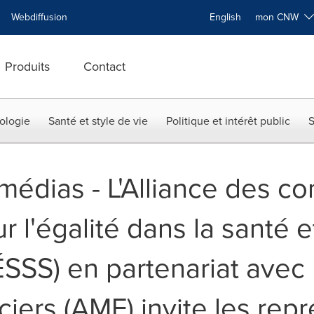
Webdiffusion
English
mon CNW
Produits
Contact
ologie
Santé et style de vie
Politique et intérêt public
S
x médias - L'Alliance des 
r l'égalité dans la santé e
SS) en partenariat avec l
iers (AMF) invite les rep