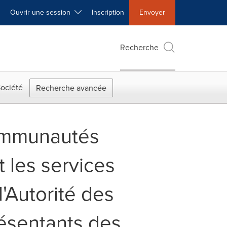
Ouvrir une session
Inscription
Envoyer
Recherche
ociété
Recherche avancée
communautés
t les services
'Autorité des
résentants des