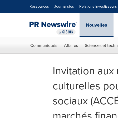
Déclaration d'accessibilité
Sauter la navigation
Ressources
Journalistes
Relations investisseurs
Nouvelles
Communiqués
Affaires
Sciences et techn
Invitation au
culturelles pou
sociaux (ACCÉS
marchés financ