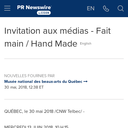
Déclaration d'accessibilité
Sauter la navigation
Hamburger menu
EN
Invitation aux médias - Fait
main / Hand Made
English
NOUVELLES FOURNIES PAR
Musée national des beaux-arts du Québec
30 mai, 2018, 12:38 ET
QUÉBEC, le 30 mai 2018 /CNW Telbec/ -
MERCREDI 13 JUIN 2018, 10 H 15