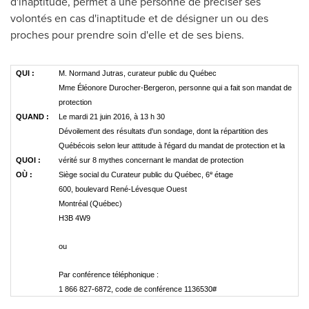
d'inaptitude, permet à une personne de préciser ses
volontés en cas d'inaptitude et de désigner un ou des
proches pour prendre soin d'elle et de ses biens.
QUI :
M. Normand Jutras, curateur public du Québec
Mme Éléonore Durocher-Bergeron, personne qui a fait son mandat de
protection
QUAND :
Le mardi 21 juin 2016, à 13 h 30
Dévoilement des résultats d'un sondage, dont la répartition des
Québécois selon leur attitude à l'égard du mandat de protection et la
QUOI :
vérité sur 8 mythes concernant le mandat de protection
e
OÙ :
Siège social du Curateur public du Québec, 6
étage
600, boulevard René-Lévesque Ouest
Montréal (Québec)
H3B 4W9
ou
Par conférence téléphonique :
1 866 827-6872, code de conférence 1136530#