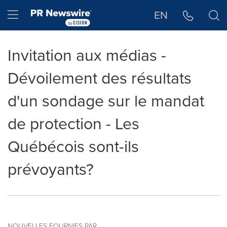
Déclaration d'accessibilité
Sauter la navigation
Hamburger menu
EN
Invitation aux médias -
Dévoilement des résultats
d'un sondage sur le mandat
de protection - Les
Québécois sont-ils
prévoyants?
NOUVELLES FOURNIES PAR