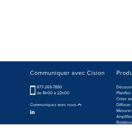
Communiquer avec Cision
Produ
877-269-7890
Découvre
de 8h00 à 22h00
Planifie
Créer av
Communiquez avec nous
Diffuse
Mesurer 
Amplifie
Relation