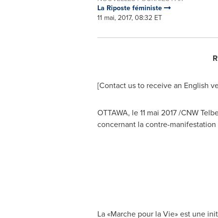
La Riposte féministe
11 mai, 2017, 08:32 ET
R
[Contact us to receive an English ve
OTTAWA
, le 11 mai 2017 /CNW Telb
concernant la contre-manifestation à
La «Marche pour la Vie» est une init