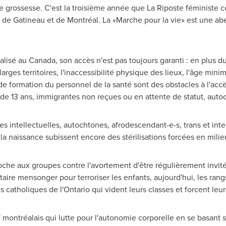
de grossesse. C'est la troisième année que La Riposte féministe c
, de
Gatineau
et de Montréal. La «Marche pour la vie» est une abe
alisé au
Canada
, son accès n'est pas toujours garanti : en plus 
ges territoires, l'inaccessibilité physique des lieux, l'âge minim
de formation du personnel de la santé sont des obstacles à l'acc
de 13 ans, immigrantes non reçues ou en attente de statut, autoc
tes intellectuelles, autochtones, afrodescendant-e-s, trans et int
la naissance subissent encore des stérilisations forcées en milieu
roche aux groupes contre l'avortement d'être régulièrement invi
aire mensonger pour terroriser les enfants, aujourd'hui, les rang
es catholiques de l'
Ontario
qui vident leurs classes et forcent leur
f montréalais qui lutte pour l'autonomie corporelle en se basant