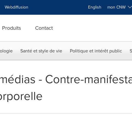
Webdiffusion
English
mon CNW
Produits
Contact
ologie
Santé et style de vie
Politique et intérêt public
S
 médias - Contre-manifest
orporelle