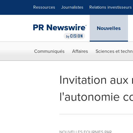
Déclaration d'accessibilité
Sauter la navigation
Ressources
Journalistes
Relations investisseurs
Nouvelles
Communiqués
Affaires
Sciences et techn
Invitation aux
l'autonomie c
NOUVELLES FOURNIES PAR