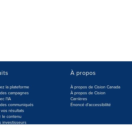
its
À propos
z la plateforme
À propos de Cision Canada
r des campagnes
À propos de Cision
ec l'IA
Carrières
r des communiqués
Énoncé d'accessibilité
vos résultats
z le contenu
s investisseurs