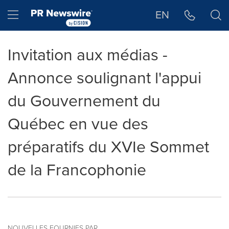
Déclaration d'accessibilité
Sauter la navigation
Hamburger menu
EN
Invitation aux médias -
Annonce soulignant l'appui
du Gouvernement du
Québec en vue des
préparatifs du XVIe Sommet
de la Francophonie
NOUVELLES FOURNIES PAR