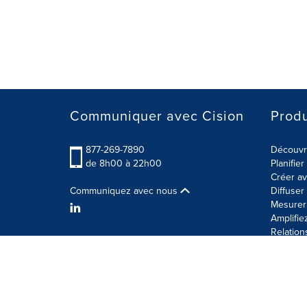
Communiquer avec Cision
Produ
877-269-7890
Découvre
de 8h00 à 22h00
Planifie
Créer av
Communiquez avec nous
Diffuse
Mesurer 
Amplifie
Relation