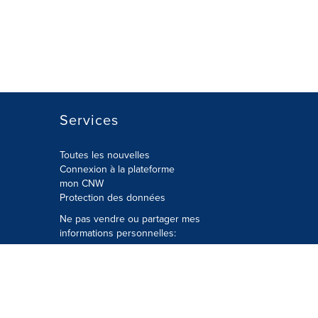
Services
Toutes les nouvelles
Connexion à la plateforme
mon CNW
Protection des données
Ne pas vendre ou partager mes
informations personnelles:
Soumettre à
Privacy@cision.com
Appelez gratuitement notre
département de la protection de la vie
privée: 877-297-8921