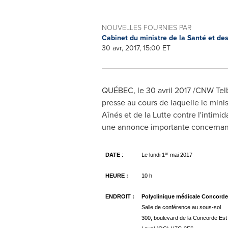
NOUVELLES FOURNIES PAR
Cabinet du ministre de la Santé et de
30 avr, 2017, 15:00 ET
QUÉBEC, le 30 avril 2017 /CNW Telbe
presse au cours de laquelle le mini
Aînés et de la Lutte contre l'intimi
une annonce importante concernant 
er
DATE
:
Le lundi 1
mai 2017
HEURE :
10 h
ENDROIT :
Polyclinique médicale Concorde
Salle de conférence au sous-sol
300, boulevard de la Concorde Est