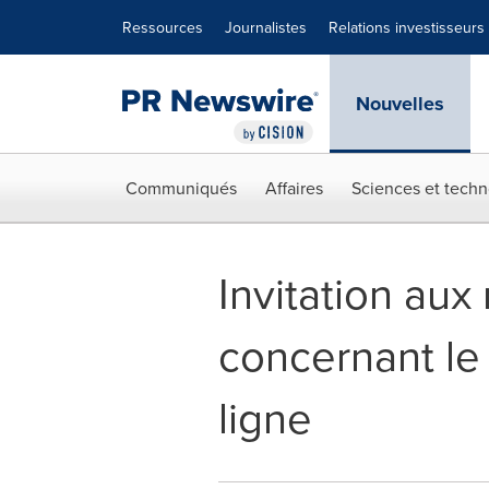
Déclaration d'accessibilité
Sauter la navigation
Ressources
Journalistes
Relations investisseurs
Nouvelles
Communiqués
Affaires
Sciences et techn
Invitation au
concernant le
ligne