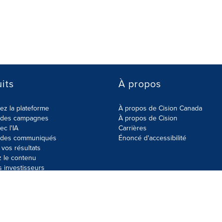
its
À propos
z la plateforme
À propos de Cision Canada
r des campagnes
À propos de Cision
ec l'IA
Carrières
r des communiqués
Énoncé d'accessibilité
vos résultats
z le contenu
s investisseurs