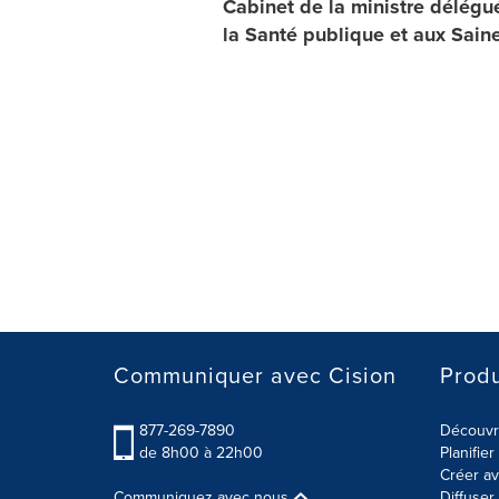
Cabinet de la ministre délégué
la Santé publique et aux Sain
Communiquer avec Cision
Produ
877-269-7890
Découvre
de 8h00 à 22h00
Planifie
Créer av
Communiquez avec nous
Diffuse