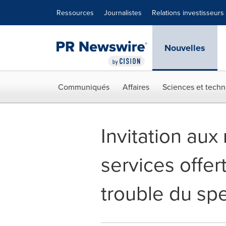
Déclaration d'accessibilité
Sauter la navigation
Ressources
Journalistes
Relations investisseurs
Nouvelles
Communiqués
Affaires
Sciences et techn
Invitation au
services offe
trouble du spe