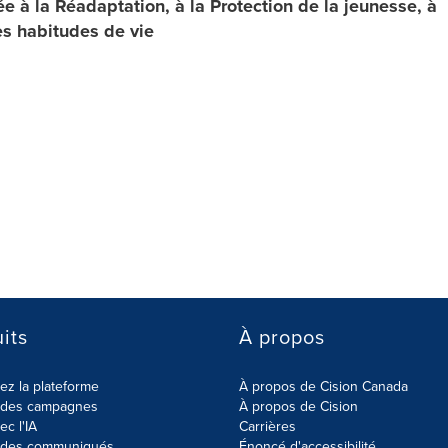
e à la Réadaptation, à la Protection de la jeunesse, à
es habitudes de vie
its
À propos
z la plateforme
À propos de Cision Canada
r des campagnes
À propos de Cision
ec l'IA
Carrières
r des communiqués
Énoncé d'accessibilité