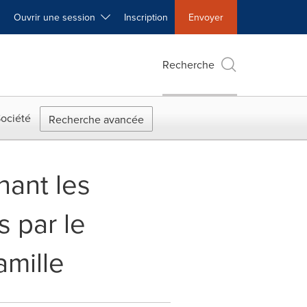
Ouvrir une session
Inscription
Envoyer
Recherche
ociété
Recherche avancée
nant les
 par le
amille