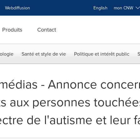
Webdiffusion
English
mon CNW
Produits
Contact
ologie
Santé et style de vie
Politique et intérêt public
S
x médias - Annonce concer
rts aux personnes touchées
ctre de l'autisme et leur f