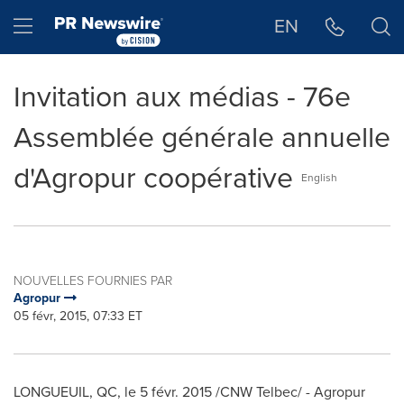
Déclaration d'accessibilité
Sauter la navigation
Hamburger menu
EN
Invitation aux médias - 76e
Assemblée générale annuelle
d'Agropur coopérative
English
NOUVELLES FOURNIES PAR
Agropur
05 févr, 2015, 07:33 ET
LONGUEUIL, QC
, le 5 févr. 2015 /CNW Telbec/ - Agropur