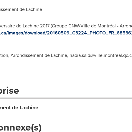
dissement de
Lachine
iversaire de Lachine 2017 (Groupe CNW/Ville de Montréal - Arron
ire.ca/images/download/20160509_C3224_PHOTO_FR_685362
tion, Arrondissement de Lachine,
nadia.said@ville.montreal.qc.c
prise
ement de Lachine
onnexe(s)