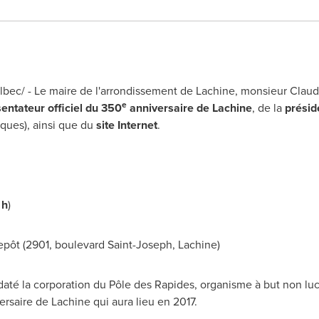
ec/ - Le maire de l'arrondissement de
Lachine
, monsieur
Claud
e
entateur officiel du 350
anniversaire de
Lachine
, de la
présid
iques), ainsi que du
site Internet
.
 h
)
trepôt (2901, boulevard
Saint-Joseph
,
Lachine
)
té la corporation du Pôle des Rapides, organisme à but non lucr
ersaire de
Lachine
qui aura lieu en 2017.