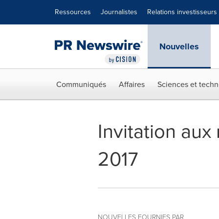
Déclaration d'accessibilité
Sauter la navigation
Ressources
Journalistes
Relations investisseurs
Nouvelles
Communiqués
Affaires
Sciences et techn
Invitation aux
2017
NOUVELLES FOURNIES PAR