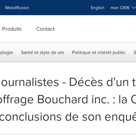
Webdiffusion
English
mon CNW
Produits
Contact
ologie
Santé et style de vie
Politique et intérêt public
S
journalistes - Décès d'un t
offrage Bouchard inc. : l
 conclusions de son enqu