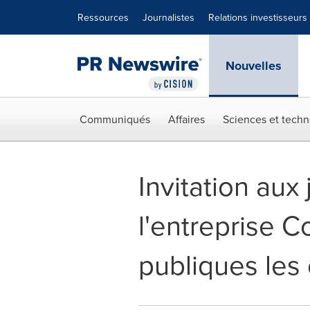
Déclaration d'accessibilité
Sauter la navigation
Ressources
Journalistes
Relations investisseurs
Nouvelles
Communiqués
Affaires
Sciences et techn
Invitation aux 
l'entreprise C
publiques les