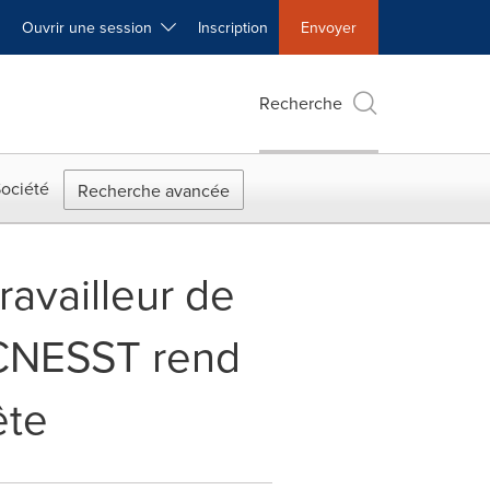
Ouvrir une session
Inscription
Envoyer
Recherche
ociété
Recherche avancée
ravailleur de
a CNESST rend
ête