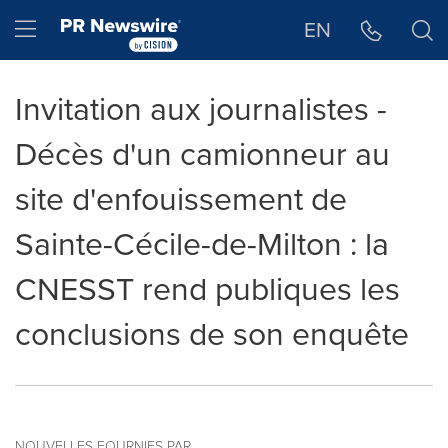
Déclaration d'accessibilité
Sauter la navigation
Hamburger menu
EN
Invitation aux journalistes -
Décès d'un camionneur au
site d'enfouissement de
Sainte-Cécile-de-Milton : la
CNESST rend publiques les
conclusions de son enquête
NOUVELLES FOURNIES PAR