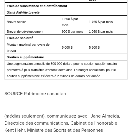
Frais de subsistance et d'entraînement
Statut d'athlète breveté
1 500 $ par
Brevet senior
1 765 $ par mois
mois
Brevet de développement
900 $ par mois
1 060 $ par mois
Frais de scolarité
Montant maximal par cycle de
5 000 $
5 500 $
brevet
Soutien supplémentaire
Une augmentation annuelle de 500 000 dollars pour le soutien supplémentaire
permettra à plus d'athlètes d'obtenir cette aide. Le budget annuel total pour le
soutien supplémentaire s'élèvera
à 2 millions de dollars par année.
SOURCE Patrimoine canadien
(médias seulement), communiquez avec : Jane Almeida,
Directrice des communications, Cabinet de l'honorable
Kent Hehr, Ministre des Sports et des Personnes