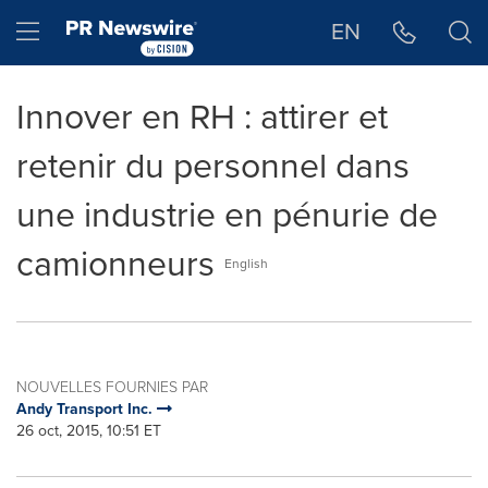
Déclaration d'accessibilité
Sauter la navigation
Hamburger menu
EN
Innover en RH : attirer et
retenir du personnel dans
une industrie en pénurie de
camionneurs
English
NOUVELLES FOURNIES PAR
Andy Transport Inc.
26 oct, 2015, 10:51 ET