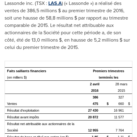
Lassonde inc. (TSX :
LAS.A
) (« Lassonde ») a réalisé des
ventes de 386,5 millions $ au premier trimestre de 2016,
soit une hausse de 58,8 millions $ par rapport au trimestre
comparable de 2015. Le résultat net attribuable aux
actionnaires de la Société pour cette période a, de son
côté, été de 13,0 millions $, en hausse de 5,2 millions $ sur
celui du premier trimestre de 2015.
Faits saillants financiers
Premiers trimestres
(en milliers $)
terminés les
2 avril
28 mars
2016
2015
386
327
Ventes
475
$
660
$
Résultat d'exploitation
27 430
16 961
Résultat avant impôts
20 872
11 577
Résultat net attribuable aux actionnaires de la
Société
12 955
7 764