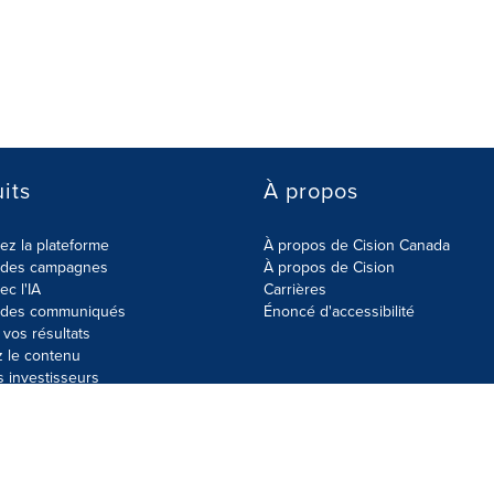
its
À propos
z la plateforme
À propos de Cision Canada
r des campagnes
À propos de Cision
ec l'IA
Carrières
r des communiqués
Énoncé d'accessibilité
vos résultats
z le contenu
s investisseurs