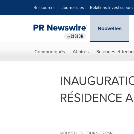
Déclaration d'accessibilité
Sauter la navigation
Ressources
Journalistes
Relations investisseurs
Nouvelles
Communiqués
Affaires
Sciences et techn
INAUGURATI
RÉSIDENCE A
NOUVELLES FOURNIES PAR