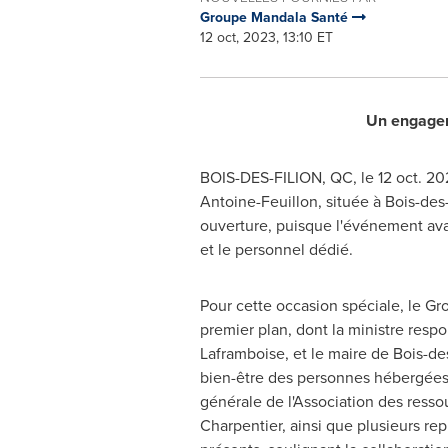
Groupe Mandala Santé
12 oct, 2023, 13:10 ET
Un engagem
BOIS-DES-FILION, QC
,
le
12 oct. 2
Antoine-Feuillon, située à
Bois-des-
ouverture, puisque l'événement ava
et le personnel dédié.
Pour cette occasion spéciale, le Gro
premier plan, dont la ministre res
Laframboise, et le maire de
Bois-des
bien-être des personnes hébergées e
générale de l'Association des res
Charpentier, ainsi que plusieurs re