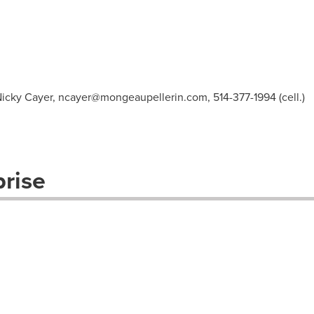
icky Cayer,
ncayer@mongeaupellerin.com
, 514-377-1994 (cell.)
prise