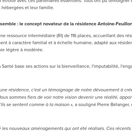
on étroite avec ces partenaires essentiels. Tous ont pu témoigner
hébergées et leur famille.
semble : le concept novateur de la résidence Antoine-Feuillo
e ressource intermédiaire (RI) de 116 places, accueillant des rés
ent à caractère familial et à échelle humaine, adapté aux résid
mie légère à modérée.
anté base ses actions sur la bienveillance, l'imputabilité, l'eng
'une résidence, c'est un témoignage de notre dévouement à créer
 Nous sommes fiers de voir notre vision devenir une réalité, appo
u'ils se sentent comme à la maison »,
a souligné Pierre Bélanger,
ité les nouveaux aménagements qui ont été réalisés. Ces récents