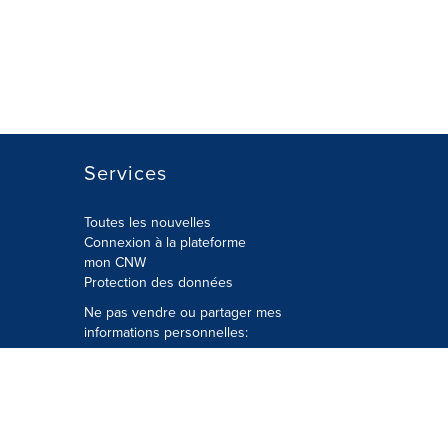
Services
Toutes les nouvelles
Connexion à la plateforme
mon CNW
Protection des données
Ne pas vendre ou partager mes
informations personnelles:
Soumettre à
Privacy@cision.com
Appelez gratuitement notre
département de la protection de la vie
privée: 877-297-8921