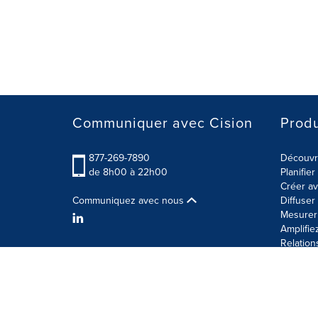
Communiquer avec Cision
Produ
877-269-7890
Découvre
de 8h00 à 22h00
Planifie
Créer av
Communiquez avec nous
Diffuse
Mesurer 
Amplifie
Relation