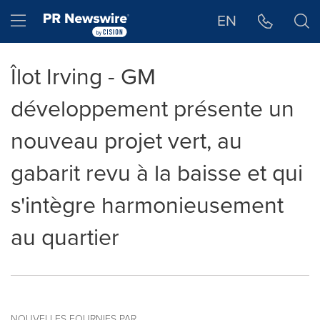
Déclaration d'accessibilité
Sauter la navigation
Hamburger menu
EN
Îlot Irving - GM
développement présente un
nouveau projet vert, au
gabarit revu à la baisse et qui
s'intègre harmonieusement
au quartier
NOUVELLES FOURNIES PAR