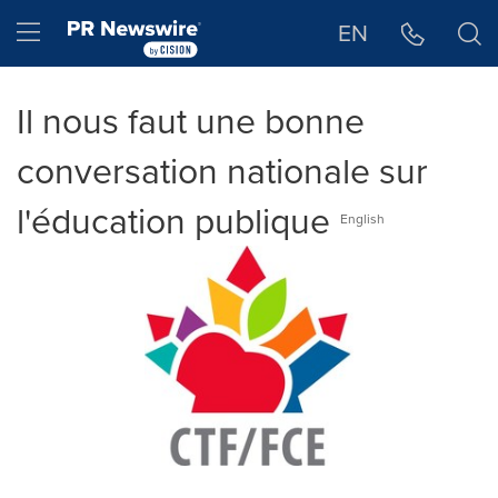
Déclaration d'accessibilité
Sauter la navigation
Hamburger menu
EN
Il nous faut une bonne
conversation nationale sur
l'éducation publique
English