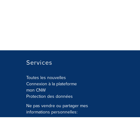
Services
Toutes les nouvelles
Connexion à la plateforme
mon CNW
Protection des données
Ne pas vendre ou partager mes
informations personnelles:
Soumettre à
Privacy@cision.com
Appelez gratuitement notre
département de la protection de la vie