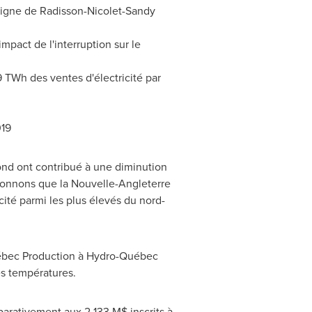
 ligne de
Radisson
-
Nicolet
-Sandy
mpact de l'interruption sur le
 TWh des ventes d'électricité par
019
nd ont contribué à une diminution
tionnons que la Nouvelle-Angleterre
cité parmi les plus élevés du nord-
bec Production à Hydro-Québec
es températures.
arativement aux 2 133 M$ inscrits à