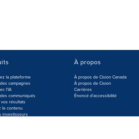
its
À propos
z la plateforme
À propos de Cision Canada
r des campagnes
À propos de Cision
ec l'IA
Carrières
r des communiqués
Énoncé d'accessibilité
vos résultats
z le contenu
s investisseurs