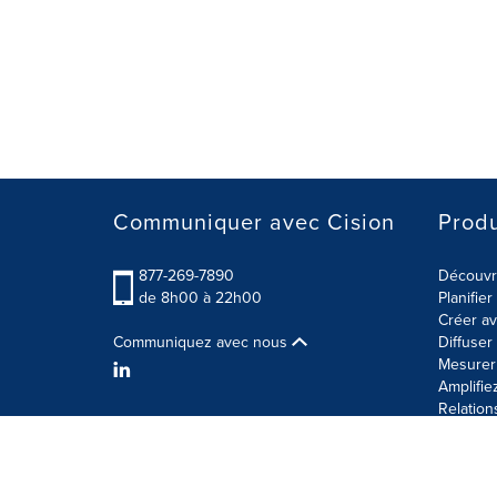
Communiquer avec Cision
Produ
877-269-7890
Découvre
de 8h00 à 22h00
Planifie
Créer av
Communiquez avec nous
Diffuse
Mesurer 
Amplifie
Relation