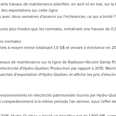
nts travaux de maintenance planifiée, en avril et en mai, sur la
n des exportations sur cette ligne
 avec deux semaines d'avance sur l'échéancier, ce qui a limité l'i
es plus froides que les normales, entraînant une hausse de 0,9
les normales
lets à moyen terme totalisant 1,0 G$ et venant à échéance en 2
ravaux de maintenance sur la ligne de
Radisson
-
Nicolet
-Sandy Po
'électricité d'Hydro-Québec Production par rapport à 2015. Men
archés d'exportation d'Hydro-Québec et affiche les prix d'électri
visionnements en électricité patrimoniale
fournis
par Hydro-Qué
 comparativement à la même période l'an dernier, sous l'effet d
 2016, Hydro-Québec a inscrit un bénéfice net de 1 890 M$, comp