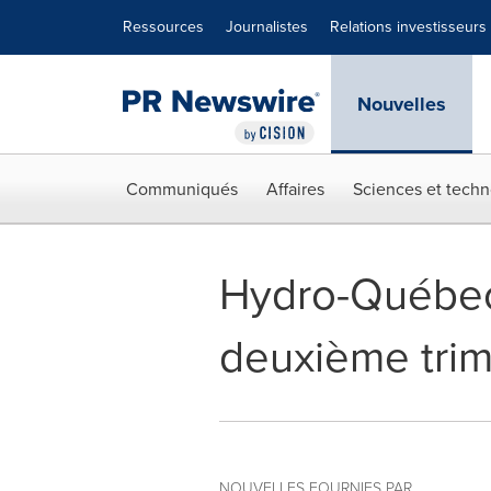
Déclaration d'accessibilité
Sauter la navigation
Ressources
Journalistes
Relations investisseurs
Nouvelles
Communiqués
Affaires
Sciences et techn
Hydro-Québec 
deuxième trim
NOUVELLES FOURNIES PAR