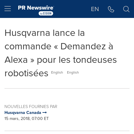
Déclaration d'accessibilité
Sauter la navigation
Hamburger menu
EN
Husqvarna lance la
commande « Demandez à
Alexa » pour les tondeuses
robotisées
English
English
NOUVELLES FOURNIES PAR
Husqvarna Canada
15 mars, 2018, 07:00 ET