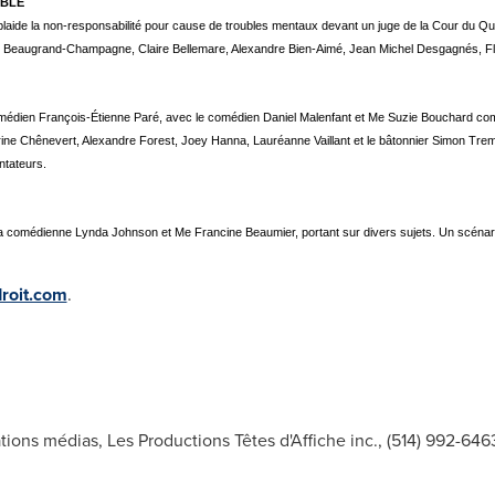
ABLE
e plaide la non-responsabilité pour cause de troubles mentaux devant un juge de la Cour du
cie Beaugrand-Champagne, Claire Bellemare, Alexandre Bien-Aimé, Jean Michel Desgagnés, Fl
 comédien François-Étienne Paré, avec le comédien Daniel Malenfant et Me Suzie Bouchard c
ne Chênevert, Alexandre Forest, Joey Hanna, Lauréanne Vaillant et le bâtonnier Simon Tre
tateurs.
r la comédienne Lynda Johnson et Me Francine Beaumier, portant sur divers sujets. Un scén
roit.com
.
tions médias, Les Productions Têtes d'Affiche inc., (514) 992-646