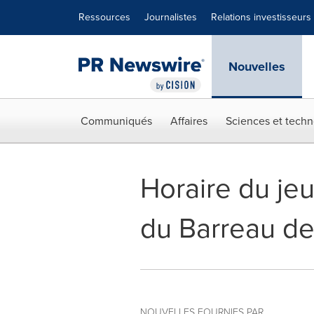
Déclaration d'accessibilité
Sauter la navigation
Ressources
Journalistes
Relations investisseurs
Nouvelles
Communiqués
Affaires
Sciences et techn
Horaire du jeu
du Barreau de 
NOUVELLES FOURNIES PAR