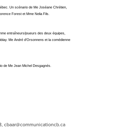
 Québec. Un scénario de Me Joséane Chrétien,
orence Forest et Mme Nelia Fils.
omme entraîneurs/joueurs des deux équipes,
mblay. Me André d'Orsonnens et la comédienne
ario de Me Jean Michel Desgagnés.
3,
cbaar@communicationcb.ca