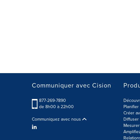
Communiquer avec Cision
Produ
877-269-7890
Découvre
de 8h00 à 22h00
Planifie
Créer av
Communiquez avec nous
Diffuse
Mesurer 
Amplifie
Relation