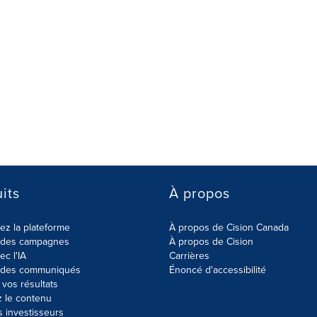
its
À propos
z la plateforme
À propos de Cision Canada
r des campagnes
À propos de Cision
ec l'IA
Carrières
r des communiqués
Énoncé d'accessibilité
vos résultats
z le contenu
s investisseurs