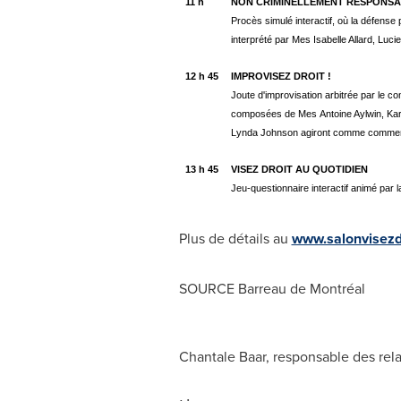
11 h
NON CRIMINELLEMENT RESPONS
Procès simulé interactif, où la défens
interprété par Mes Isabelle Allard, Lu
12 h 45
IMPROVISEZ DROIT !
Joute d'improvisation arbitrée par le
composées de Mes Antoine Aylwin, Kari
Lynda Johnson agiront comme commen
13 h 45
VISEZ DROIT AU QUOTIDIEN
Jeu-questionnaire interactif animé pa
Plus de détails au
www.salonvisezd
SOURCE Barreau de Montréal
Chantale Baar, responsable des rela