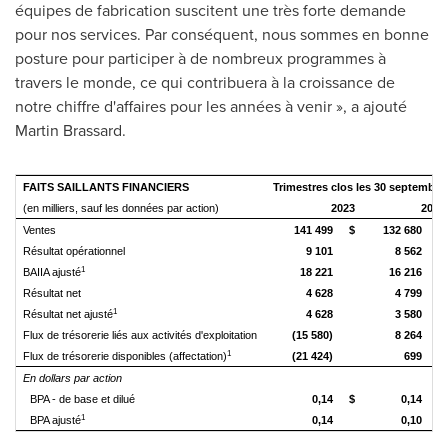
équipes de fabrication suscitent une très forte demande
pour nos services. Par conséquent, nous sommes en bonne
posture pour participer à de nombreux programmes à
travers le monde, ce qui contribuera à la croissance de
notre chiffre d'affaires pour les années à venir », a ajouté
Martin Brassard.
FAITS SAILLANTS FINANCIERS
Trimestres clos les 30 septembre
(en milliers, sauf les données par action)
2023
2022
Ventes
141 499
$
132 680
$
Résultat opérationnel
9 101
8 562
1
BAIIA ajusté
18 221
16 216
Résultat net
4 628
4 799
1
Résultat net ajusté
4 628
3 580
Flux de trésorerie liés aux activités d'exploitation
(15 580)
8 264
1
Flux de trésorerie disponibles (affectation)
(21 424)
699
En dollars par action
BPA - de base et dilué
0,14
$
0,14
$
1
BPA ajusté
0,14
0,10