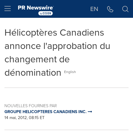
Déclaration d'accessibilité
Sauter la navigation
Hamburger menu
EN
Hélicoptères Canadiens
annonce l'approbation du
changement de
dénomination
English
NOUVELLES FOURNIES PAR
GROUPE HELICOPTERES CANADIENS INC.
14 mai, 2012, 08:15 ET