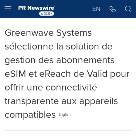
Déclaration d'accessibilité
Sauter la navigation
Hamburger menu
EN
Greenwave Systems
sélectionne la solution de
gestion des abonnements
eSIM et eReach de Valid pour
offrir une connectivité
transparente aux appareils
compatibles
English