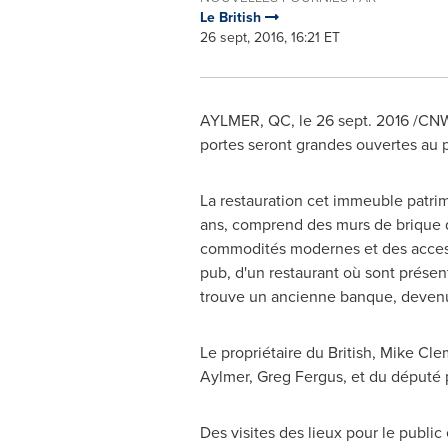
Le British
26 sept, 2016, 16:21 ET
AYLMER, QC
, le
26 sept. 2016
/CNW 
portes seront grandes ouvertes au p
La restauration cet immeuble patrimo
ans, comprend des murs de brique d
commodités modernes et des access
pub, d'un restaurant où sont présen
trouve un ancienne banque, devenue
Le propriétaire du British,
Mike Cle
Aylmer
,
Greg Fergus
, et du député 
Des visites des lieux pour le public