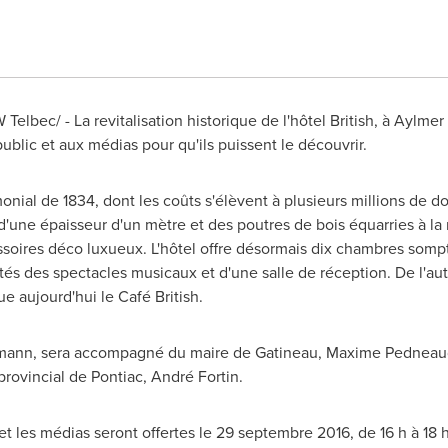
Telbec/ - La revitalisation historique de l'hôtel British, à
Aylmer
ublic et aux médias pour qu'ils puissent le découvrir.
nial de 1834, dont les coûts s'élèvent à plusieurs millions de dol
'une épaisseur d'un mètre et des poutres de bois équarries à l
oires déco luxueux. L'hôtel offre désormais dix chambres somp
tés des spectacles musicaux et d'une salle de réception. De l'aut
 aujourd'hui le Café British.
mann
, sera accompagné du maire de
Gatineau
,
Maxime Pedneau
provincial de
Pontiac
, André Fortin.
 et les médias seront offertes le 29 septembre 2016, de 16 h à 18