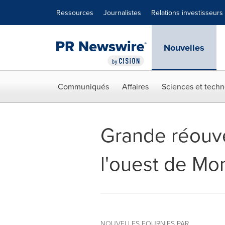
Déclaration d'accessibilité
Sauter la navigation
Ressources
Journalistes
Relations investisseurs
Nouvelles
Communiqués
Affaires
Sciences et techn
Grande réouver
l'ouest de Mo
NOUVELLES FOURNIES PAR