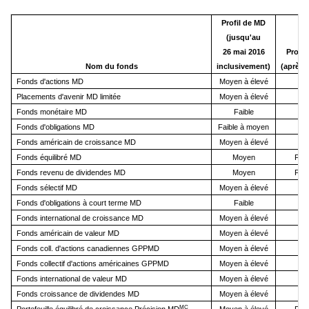
Profil de MD
(jusqu'au
26 mai 2016
Profil
Nom du fonds
inclusivement)
(après 
Fonds d'actions MD
Moyen à élevé
Placements d'avenir MD limitée
Moyen à élevé
Fonds monétaire MD
Faible
Fonds d'obligations MD
Faible à moyen
Fonds américain de croissance MD
Moyen à élevé
Fonds équilibré MD
Moyen
Faib
Fonds revenu de dividendes MD
Moyen
Faib
Fonds sélectif MD
Moyen à élevé
Fonds d'obligations à court terme MD
Faible
Fonds international de croissance MD
Moyen à élevé
Fonds américain de valeur MD
Moyen à élevé
Fonds coll. d'actions canadiennes GPPMD
Moyen à élevé
Fonds collectif d'actions américaines GPPMD
Moyen à élevé
Fonds international de valeur MD
Moyen à élevé
Fonds croissance de dividendes MD
Moyen à élevé
MC