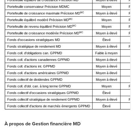
Portefeuille équilibré de croissance Précision MD
Moyen à élevé
Faib
Portefeuille conservateur Précision MDMC
Moyen
Faib
MC
Portefeuille de croissance maximale Précision MD
Moyen à élevé
Faib
MC
Portefeuille équilibré modéré Précision MD
Moyen
Faib
MC
Portefeuille de revenu équilibré Précision MD
Moyen
Faib
MC
Portefeuille de croissance modérée Précision MD
Moyen à élevé
Faib
Fonds d'occasions stratégiques MD
Élevé
Fonds stratégique de rendement MD
Moyen à élevé
Faib
Fonds coll. d'obligations can. GPPMD
Faible à moyen
Fonds coll. d'actions canadiennes GPPMD
Moyen à élevé
Fonds coll. d'actions int. GPPMD
Moyen à élevé
Fonds coll. d'actions américaines GPPMD
Moyen à élevé
Fonds collectif de dividendes GPPMD
Moyen à élevé
Fonds coll. d'obl. can. à long terme GPPMD
Moyen
Faib
Fonds collectif d'occasions stratégiques GPPMD
Élevé
Fonds collectif stratégique de rendement GPPMD
Moyen à élevé
Faib
Fonds collectif d'actions de marchés émergents GPPMD
Élevé
À propos de Gestion financière MD