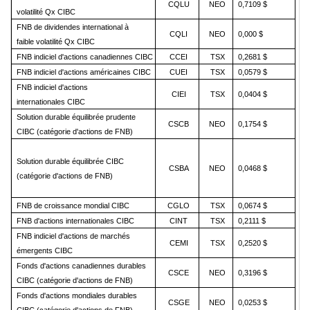
CQLU
NEO
0,7109 $
volatilité Qx CIBC
FNB de dividendes international à
CQLI
NEO
0,000 $
faible volatilité Qx CIBC
FNB indiciel d'actions canadiennes CIBC
CCEI
TSX
0,2681 $
FNB indiciel d'actions américaines CIBC
CUEI
TSX
0,0579 $
FNB indiciel d'actions
CIEI
TSX
0,0404 $
internationales CIBC
Solution durable équilibrée prudente
CSCB
NEO
0,1754 $
CIBC (catégorie d'actions de FNB)
Solution durable équilibrée CIBC
CSBA
NEO
0,0468 $
(catégorie d'actions de FNB)
FNB de croissance mondial CIBC
CGLO
TSX
0,0674 $
FNB d'actions internationales CIBC
CINT
TSX
0,2111 $
FNB indiciel d'actions de marchés
CEMI
TSX
0,2520 $
émergents CIBC
Fonds d'actions canadiennes durables
CSCE
NEO
0,3196 $
CIBC (catégorie d'actions de FNB)
Fonds d'actions mondiales durables
CSGE
NEO
0,0253 $