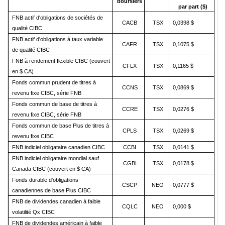
boursiers
par part ($)
FNB actif d'obligations de sociétés de
CACB
TSX
0,0398 $
qualité CIBC
FNB actif d'obligations à taux variable
CAFR
TSX
0,1075 $
de qualité CIBC
FNB à rendement flexible CIBC (couvert
CFLX
TSX
0,1165 $
en $ CA)
Fonds commun prudent de titres à
CCNS
TSX
0,0869 $
revenu fixe CIBC, série FNB
Fonds commun de base de titres à
CCRE
TSX
0,0276 $
revenu fixe CIBC, série FNB
Fonds commun de base Plus de titres à
CPLS
TSX
0,0269 $
revenu fixe CIBC
FNB indiciel obligataire canadien CIBC
CCBI
TSX
0,0141 $
FNB indiciel obligataire mondial sauf
CGBI
TSX
0,0178 $
Canada CIBC (couvert en $ CA)
Fonds durable d'obligations
CSCP
NEO
0,0777 $
canadiennes de base Plus CIBC
FNB de dividendes canadien à faible
CQLC
NEO
0,000 $
volatilité Qx CIBC
FNB de dividendes américain à faible