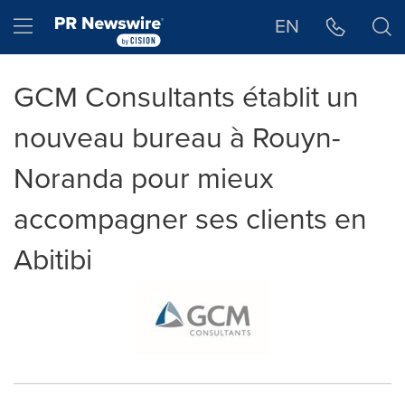
Déclaration d'accessibilité
Sauter la navigation
Hamburger menu
EN
GCM Consultants établit un
nouveau bureau à Rouyn-
Noranda pour mieux
accompagner ses clients en
Abitibi