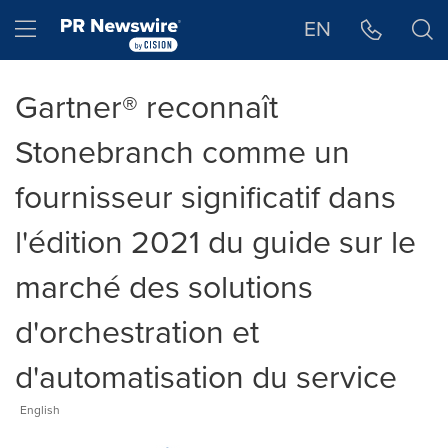
Déclaration d'accessibilité
Sauter la navigation
Hamburger menu
EN
Gartner® reconnaît
Stonebranch comme un
fournisseur significatif dans
l'édition 2021 du guide sur le
marché des solutions
d'orchestration et
d'automatisation du service
English