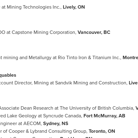
 at Mining Technologies Inc.,
Lively, ON
OO at Capstone Mining Corporation,
Vancouver
, BC
t mining and Metallurgy at Rio Tinto Iron & Titanium Inc.,
Montre
quables
ccount Director, Mining at Sandvik Mining and Construction,
Live
 Associate Dean Research at The University of British Columbia,
V
red Lake
Geology at Syncrude
Canada
,
Fort McMurray, AB
 Engineer at AECOM,
Sydney, NS
ner of Cooper & Lybrand Consulting Group,
Toronto
, ON