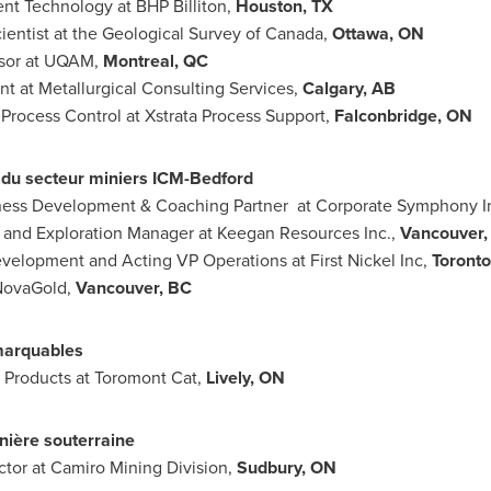
ent Technology
at BHP Billiton,
Houston
, TX
ientist at the Geological Survey of
Canada
,
Ottawa
, ON
ssor at UQAM,
Montreal
, QC
nt at Metallurgical Consulting Services,
Calgary
, AB
 Process Control at Xstrata Process Support,
Falconbridge, ON
 du secteur miniers ICM-Bedford
iness Development & Coaching Partner at Corporate Symphony In
 and Exploration Manager at Keegan Resources Inc.,
Vancouver
,
velopment and Acting VP Operations at First Nickel Inc,
Toronto
NovaGold,
Vancouver
, BC
emarquables
 Products at Toromont Cat,
Lively, ON
inière souterraine
ctor at Camiro Mining Division,
Sudbury, ON