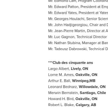
Mr. Edmond Lam
, Program Coordin
Mr. Edward Patton
, President at Em
Mr. Edward Yates
, President at Yate
Mr. Georges Houlachi
, Senior Scien
Mr. John Hadjigeorgiou
, Chair and 
Mr. Jean-Pierre Martin, Director a
Mr. Luc Gagnon
, Technical Directo
Mr. Nathan Stubina
, Manager at Ba
Mr. Tadeusz Dabrowski
, Technical 
***
Club des cinquante ans
Largo Albert,
Lively, ON
Lorne M. Ames,
Oakville, ON
Arthur E. Ball,
Winnipeg,MB
Leonard Bednarz
,
Willowdale, ON
Merwin Bernstein,
Santiago
,
Chile
Howard H. Bird,
Oakville, ON
Robert L. Blake,
Calgary
, AB