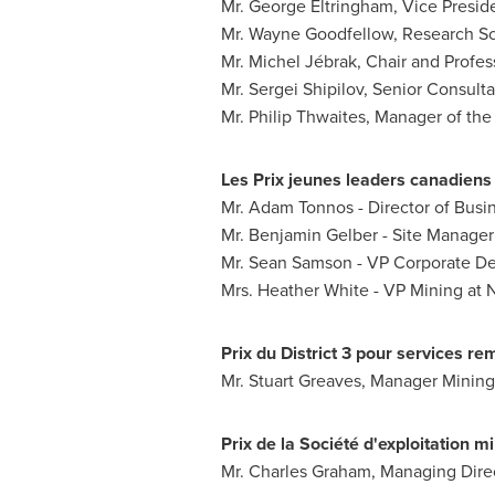
Mr. George Eltringham
, Vice
Presid
Mr. Wayne Goodfellow
, Research Sc
Mr. Michel
Jébrak, Chair and Profe
Mr. Sergei Shipilov
, Senior Consulta
Mr. Philip Thwaites
, Manager of the
Les Prix jeunes leaders canadiens
Mr. Adam Tonnos
- Director of Bus
Mr. Benjamin Gelber
- Site Manager
Mr. Sean Samson
- VP Corporate De
Mrs. Heather White
- VP Mining at 
Prix du District 3 pour services r
Mr. Stuart Greaves
, Manager Mining
Prix de la Société d'exploitation m
Mr. Charles Graham
, Managing Dire