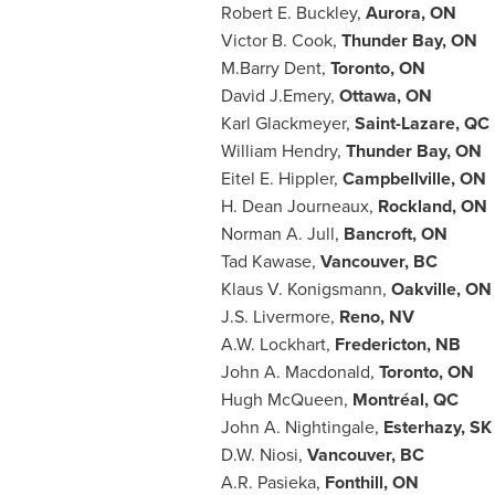
Robert E. Buckley,
Aurora, ON
Victor B. Cook,
Thunder Bay, ON
M.Barry Dent,
Toronto
, ON
David J.Emery,
Ottawa
, ON
Karl Glackmeyer,
Saint-Lazare, QC
William Hendry,
Thunder Bay, ON
Eitel E. Hippler,
Campbellville, ON
H. Dean Journeaux,
Rockland, ON
Norman A. Jull,
Bancroft, ON
Tad Kawase,
Vancouver
, BC
Klaus V. Konigsmann,
Oakville, ON
J.S. Livermore,
Reno, NV
A.W. Lockhart,
Fredericton, NB
John A. Macdonald,
Toronto
, ON
Hugh McQueen,
Montréal, QC
John A. Nightingale,
Esterhazy, SK
D.W. Niosi,
Vancouver
, BC
A.R. Pasieka,
Fonthill, ON