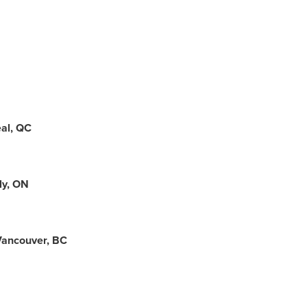
al
, QC
ly, ON
ancouver
, BC