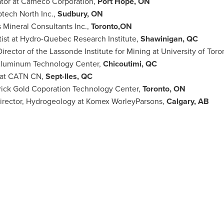
ator at Cameco Corporation,
Port Hope, ON
ptech North Inc.,
Sudbury, ON
s Mineral Consultants Inc.,
Toronto,ON
tist at Hydro-Quebec Research Institute,
Shawinigan, QC
Director of the Lassonde Institute for Mining at University of
Toro
t Aluminum Technology Center,
Chicoutimi, QC
r at CATN CN,
Sept-Iles, QC
rrick Gold Coporation Technology Center,
Toronto
, ON
Director, Hydrogeology at Komex WorleyParsons,
Calgary
, AB