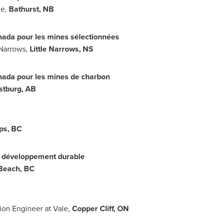
ne,
Bathurst, NB
nada
pour les mines sélectionnées
Narrows,
Little Narrows, NS
nada
pour les mines de charbon
stburg, AB
ps, BC
en développement durable
 Beach, BC
tion Engineer at Vale,
Copper Cliff, ON