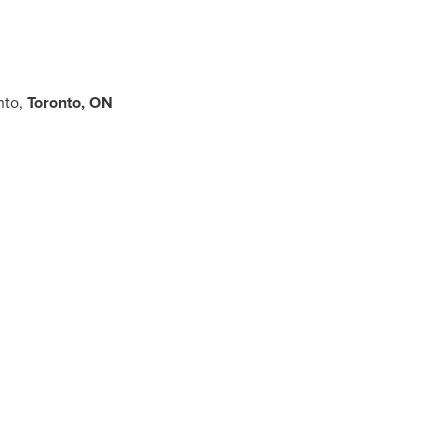
nto
,
Toronto
, ON