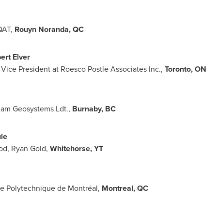
UQAT,
Rouyn Noranda, QC
ert Elver
 Vice President at Roesco Postle Associates Inc.,
Toronto
, ON
rkham Geosystems Ldt.,
Burnaby, BC
le
od
,
Ryan Gold
,
Whitehorse, YT
ole Polytechnique de Montréal,
Montreal
, QC