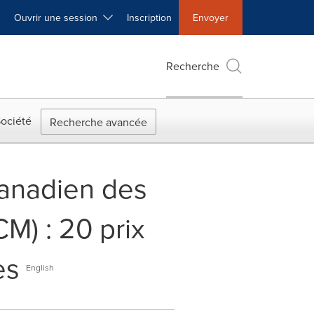
Ouvrir une session
Inscription
Envoyer
Recherche
ociété
Recherche avancée
 canadien des
CM) : 20 prix
es
English