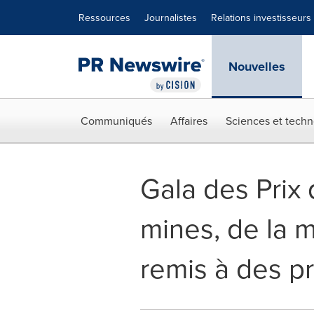
Déclaration d'accessibilité
Sauter la navigation
Ressources
Journalistes
Relations investisseurs
Nouvelles
Communiqués
Affaires
Sciences et techn
Gala des Prix 
mines, de la m
remis à des pr